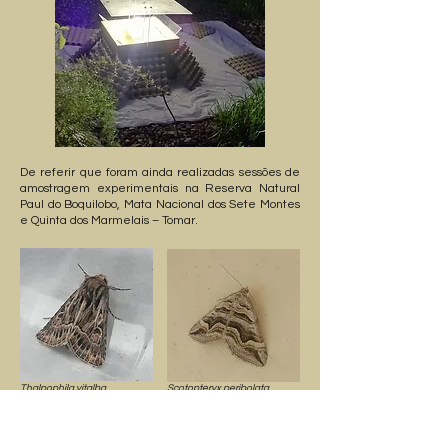
De referir que foram ainda realizadas sessões de
amostragem experimentais na Reserva Natural
Paul do Boquilobo, Mata Nacional dos Sete Montes
e Quinta dos Marmelais – Tomar.
Thalpophila vitalba
Scotopteryx peribolata
(
Freyer
, 1834)
(Hübner, 1817)
No futuro gostaríamos de realizar sessões