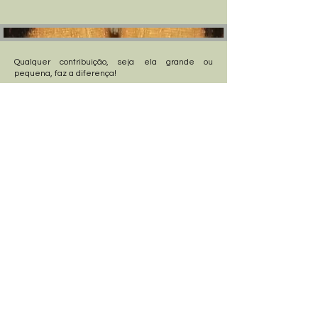
Qualquer contribuição, seja ela grande ou
pequena, faz a diferença!
Todos os doadores serão reconhecidos
publicamente, e estará a apoiar diretamente o
futuro das borboletas noturnas e a conservação dos
ecossistemas.
Agradecemos desde já o seu apoio e
generosidade!
Junte-se ao Projeto
Contacte-nos
Siga-nos no Facebook
Partilhe