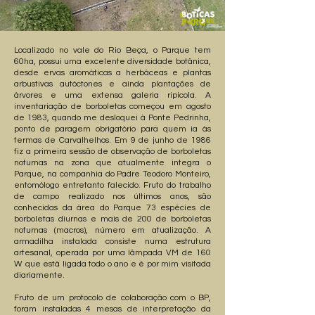
Localizado no vale do Rio Beça, o Parque tem
60ha, possui uma excelente diversidade botânica,
desde ervas aromáticas a herbáceas e plantas
arbustivas autóctones e ainda plantações de
árvores e uma extensa galeria ripícola. A
inventariação de borboletas começou em agosto
de 1983, quando me desloquei à Ponte Pedrinha,
ponto de paragem obrigatório para quem ia às
termas de Carvalhelhos. Em 9 de junho de 1986
fiz a primeira sessão de observação de borboletas
noturnas na zona que atualmente integra o
Parque, na companhia do Padre Teodoro Monteiro,
entomólogo entretanto falecido. Fruto do trabalho
de campo realizado nos últimos anos, são
conhecidas da área do Parque 73 espécies de
borboletas diurnas e mais de 200 de borboletas
noturnas (macros), número em atualização. A
armadilha instalada consiste numa estrutura
artesanal, operada por uma lâmpada VM de 160
W que está ligada todo o ano e é por mim visitada
diariamente.
Fruto de um protocolo de colaboração com o BP,
foram instaladas 4 mesas de interpretação da