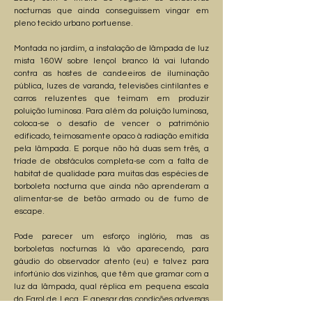
nocturnas que ainda conseguissem vingar em
pleno tecido urbano portuense.
Montada no jardim, a instalação de lâmpada de luz
mista 160W sobre lençol branco lá vai lutando
contra as hostes de candeeiros de iluminação
pública, luzes de varanda, televisões cintilantes e
carros reluzentes que teimam em produzir
poluição luminosa. Para além da poluição luminosa,
coloca-se o desafio de vencer o património
edificado, teimosamente opaco à radiação emitida
pela lâmpada. E porque não há duas sem três, a
tríade de obstáculos completa-se com a falta de
habitat de qualidade para muitas das espécies de
borboleta nocturna que ainda não aprenderam a
alimentar-se de betão armado ou de fumo de
escape.
Pode parecer um esforço inglório, mas as
borboletas nocturnas lá vão aparecendo, para
gáudio do observador atento (eu) e talvez para
infortúnio dos vizinhos, que têm que gramar com a
luz da lâmpada, qual réplica em pequena escala
do Farol de Leça. E apesar das condições adversas
em que se insere e da sua juventude, a estação já