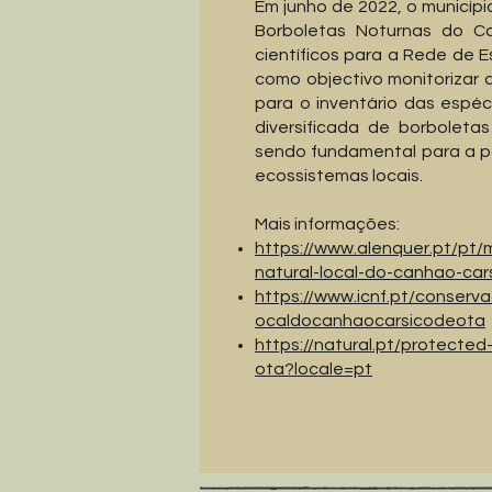
Em junho de 2022, o municíp
Borboletas Noturnas do C
científicos para a Rede de E
como objectivo monitorizar 
para o inventário das espé
diversificada de borboletas
sendo fundamental para a pol
ecossistemas locais.
Mais informações:
https://www.alenquer.pt/pt
natural-local-do-canhao-car
https://www.icnf.pt/conser
ocaldocanhaocarsicodeota
https://natural.pt/protecte
ota?locale=pt