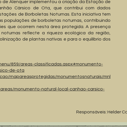
io de Alenquer implementou a criação da Estação de
anhão Cársico de Ota, que contribui com dados
stações de Borboletas Noturnas. Esta iniciativa tem
as populações de borboletas noturnas, contribuindo
cies que ocorrem nesta área protegida. A presença
 noturnas reflecte a riqueza ecológica da região,
inização de plantas nativas e para o equilíbrio dos
/menu/859/areas-classificadas.aspx#monumento-
sico-de-ota
vacao/rnapareasprotegidas/monumentosnaturais/mnl
d-areas/monumento-natural-local-canhao-carsico-
Responsáveis: Helder Ca