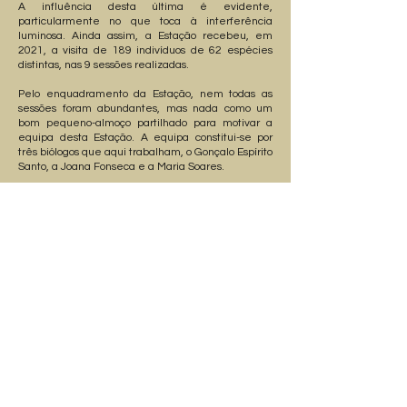
A influência desta última é evidente,
particularmente no que toca à interferência
luminosa. Ainda assim, a Estação recebeu, em
2021, a visita de 189 indivíduos de 62 espécies
distintas, nas 9 sessões realizadas.
Pelo enquadramento da Estação, nem todas as
sessões foram abundantes, mas nada como um
bom pequeno-almoço partilhado para motivar a
equipa desta Estação. A equipa constitui-se por
três biólogos que aqui trabalham, o Gonçalo Espírito
Santo, a Joana Fonseca e a Maria Soares.
A Estação tem também despertado a curiosidade
dos restantes colegas! “Está ali uma borboleta
nocturna no corredor, já viste?” é agora um
apontamento comum. Esta Estação vai cumprindo
assim a importante missão de sensibilização para a
importância destas espécies.
Responsável pelo texto: Maria Soares