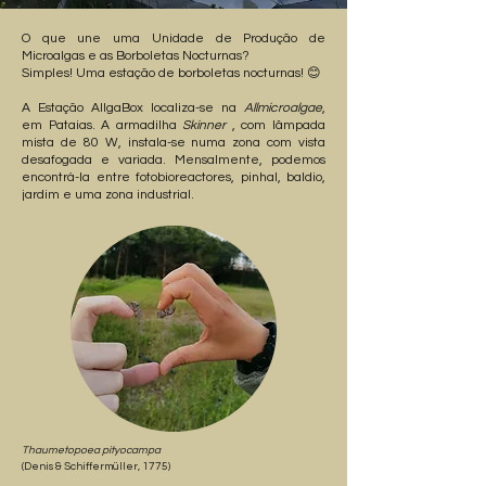
O que une uma Unidade de Produção de
Microalgas e as Borboletas Nocturnas?
Simples! Uma estação de borboletas nocturnas! 😊
A Estação AllgaBox localiza-se na
Allmicroalgae
,
em Pataias. A armadilha
Skinner
, com lâmpada
mista de 80 W, instala-se numa zona com vista
desafogada e variada. Mensalmente, podemos
encontrá-la entre fotobioreactores, pinhal, baldio,
jardim e uma zona industrial.
Thaumetopoea pityocampa
(Denis & Schiffermüller, 1775)